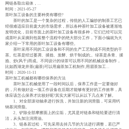
网链条取出箱体，...
时间：2021-05-27
茶叶加工设备的主要种类有哪些?
茶叶的加工是一个复杂的过程，传统的人工煸炒的制茶工艺已
经很难适应目前庞大的市场需求，所以各种茶叶加工设备被逐渐地
发明优化，目前市面上的茶叶加工设备有很多种，它们已经可以完
成茶叶从采摘到包装整个流程中的绝大部分工作，下面小编就为大
家介绍一下常用的茶叶加工设备有哪些。
茶叶采用不同的工业设备和不同的生产工艺制成不同类型的干
茶。红茶是经过萎凋、揉捻、发酵、烘干制成的;。绿茶是杀青、揉
捻、炒(风干)而成。不同设计的绿茶可以用不同的机械设备制作，
比如西湖龙井茶(扁茶)可以用扁茶加工机制作;用眉茶加工...
时间：2020-11-11
茶叶加工机械都有哪些保养的方法
茶叶加工机械使用了一段时间以后，保养工作是一定要做好
的，只有做好这一项工作设备在后期才能够有更好的工作效率，具
体应该怎么保养才比较好呢?其实大家可以从以下几点来了解。
1、对全部滚动轴承进行拆洗，并加注新的润滑脂，可采用钙
钠基润滑脂。
2、铲除全部摩擦面上的尘垢，尤其是对链条和链轮要进行清
洁，从头加注润滑油。
3、链条若过松，可先采用去掉几节的方法进行调整，若已严