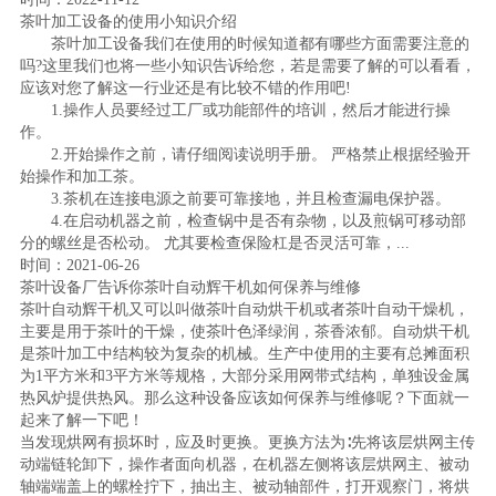
茶叶加工设备的使用小知识介绍
茶叶加工设备我们在使用的时候知道都有哪些方面需要注意的
吗?这里我们也将一些小知识告诉给您，若是需要了解的可以看看，
应该对您了解这一行业还是有比较不错的作用吧!
1.操作人员要经过工厂或功能部件的培训，然后才能进行操
作。
2.开始操作之前，请仔细阅读说明手册。 严格禁止根据经验开
始操作和加工茶。
3.茶机在连接电源之前要可靠接地，并且检查漏电保护器。
4.在启动机器之前，检查锅中是否有杂物，以及煎锅可移动部
分的螺丝是否松动。 尤其要检查保险杠是否灵活可靠，...
时间：2021-06-26
茶叶设备厂告诉你茶叶自动辉干机如何保养与维修
茶叶自动辉干机又可以叫做茶叶自动烘干机或者茶叶自动干燥机，
主要是用于茶叶的干燥，使茶叶色泽绿润，茶香浓郁。自动烘干机
是茶叶加工中结构较为复杂的机械。生产中使用的主要有总摊面积
为1平方米和3平方米等规格，大部分采用网带式结构，单独设金属
热风炉提供热风。那么这种设备应该如何保养与维修呢？下面就一
起来了解一下吧！
当发现烘网有损坏时，应及时更换。更换方法为∶先将该层烘网主传
动端链轮卸下，操作者面向机器，在机器左侧将该层烘网主、被动
轴端端盖上的螺栓拧下，抽出主、被动轴部件，打开观察门，将烘